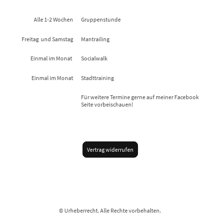
Alle 1-2 Wochen
Gruppenstunde
Freitag und Samstag
Mantrailing
Einmal im Monat
Socialwalk
Einmal im Monat
Stadttraining
Für weitere Termine gerne auf meiner Facebook
Seite vorbeischauen!
Vertrag widerrufen
© Urheberrecht. Alle Rechte vorbehalten.